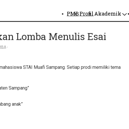
Main
PMB
Profil
Akademik
Navigation
an Lomba Menulis Esai
MBA
mahasiswa STAI Muafi Sampang. Setiap prodi memiliki tema
paten Sampang”
mbang anak”