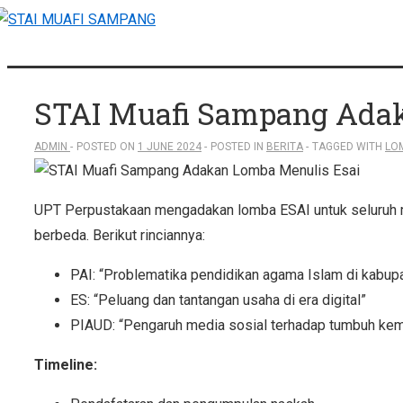
↓
Skip
to
Main
STAI Muafi Sampang Adak
Content
ADMIN
POSTED ON
1 JUNE 2024
POSTED IN
BERITA
TAGGED WITH
LO
UPT Perpustakaan mengadakan lomba ESAI untuk seluruh 
berbeda. Berikut rinciannya:
PAI: “Problematika pendidikan agama Islam di kabu
ES: “Peluang dan tantangan usaha di era digital”
PIAUD: “Pengaruh media sosial terhadap tumbuh ke
Timeline: