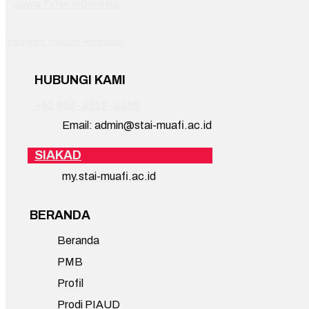
Jawa Timur Indonesia.
Instagram
Youtube
Whatsapp
HUBUNGI KAMI
+62 853-3519-3359
Email: admin@stai-muafi.ac.id
SIAKAD
my.stai-muafi.ac.id
BERANDA
Beranda
PMB
Profil
Prodi PIAUD