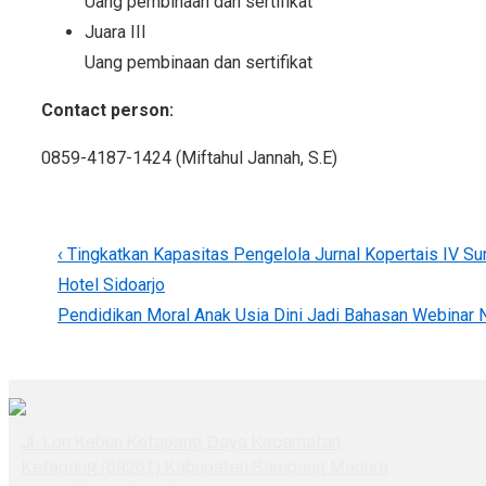
Uang pembinaan dan sertifikat
Juara III
Uang pembinaan dan sertifikat
Contact person:
0859-4187-1424 (Miftahul Jannah, S.E)
Post
Previous
‹ Tingkatkan Kapasitas Pengelola Jurnal Kopertais IV S
navigation
Post
Hotel Sidoarjo
is
Next
Pendidikan Moral Anak Usia Dini Jadi Bahasan Webinar 
Post
is
Jl. Lon Kebun Ketapang Daya Kecamatan
Ketapang (69261) Kabupaten Sampang Madura