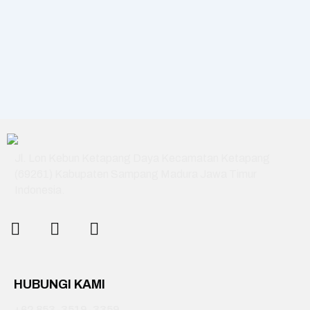
Jl. Lon Kebun Ketapang Daya Kecamatan Ketapang
(69261) Kabupaten Sampang Madura Jawa Timur
Indonesia.
HUBUNGI KAMI
+62 853-3519-3359