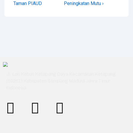
Taman PIAUD
Peningkatan Mutu ›
Jl. Lon Kebun Ketapang Daya Kecamatan Ketapang
(69261) Kabupaten Sampang Madura Jawa Timur
Indonesia.